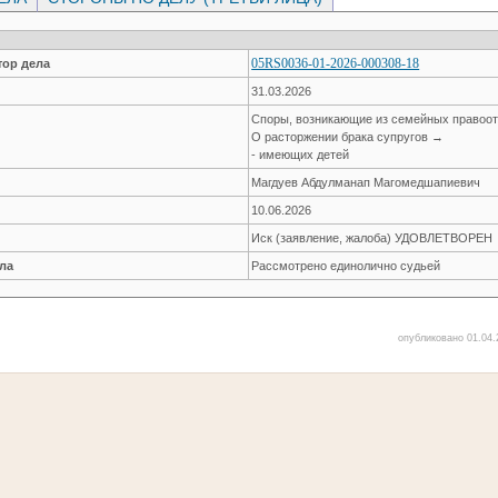
05RS0036-01-2026-000308-18
ор дела
31.03.2026
Споры, возникающие из семейных правоо
О расторжении брака супругов →
- имеющих детей
Магдуев Абдулманап Магомедшапиевич
10.06.2026
Иск (заявление, жалоба) УДОВЛЕТВОРЕН
ла
Рассмотрено единолично судьей
опубликовано 01.04.