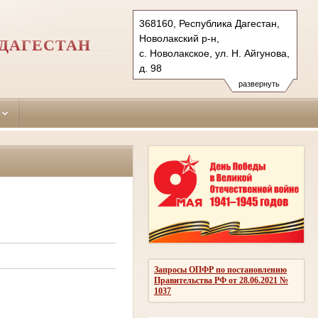
368160, Республика Дагестан,
Новолакский р-н,
ДАГЕСТАН
с. Новолакское, ул. Н. Айгунова,
д. 98
Тел.: (8722) 69-34-95
развернуть
novolakskiy.dag@sudrf.ru
Запросы ОПФР по постановлению
Правительства РФ от 28.06.2021 №
1037